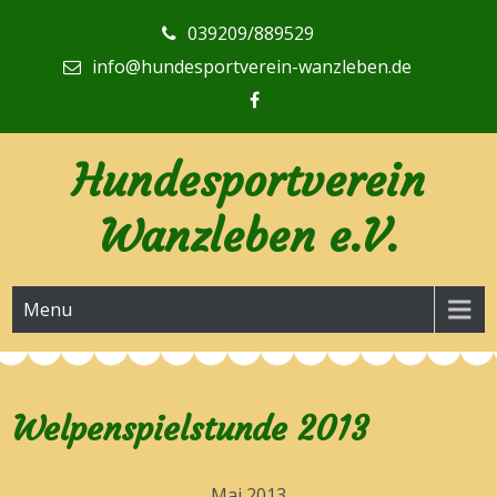
Skip
039209/889529
to
content
info@hundesportverein-wanzleben.de
Hundesportverein
Wanzleben e.V.
Menu
Welpenspielstunde 2013
Mai 2013