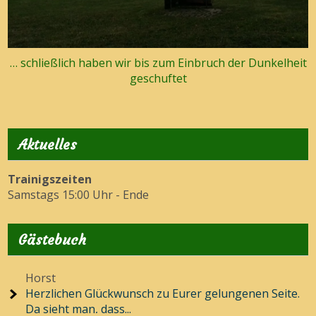
… schließlich haben wir bis zum Einbruch der Dunkelheit
geschuftet
Aktuelles
Trainigszeiten
Samstags 15:00 Uhr - Ende
Gästebuch
Marks,Herbert
Hallo, schöne grüße an alle Sportfreunde, tolle Seite.
Man sieht...