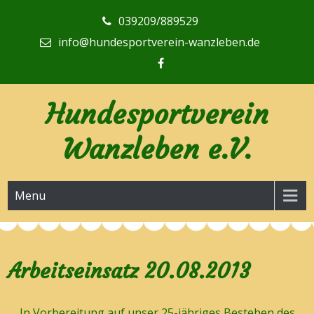
Skip
039209/889529
to
content
info@hundesportverein-wanzleben.de
Hundesportverein
Wanzleben e.V.
Menu
Arbeitseinsatz 20.08.2013
In Vorbereitung auf unser 25-jähriges Bestehen des