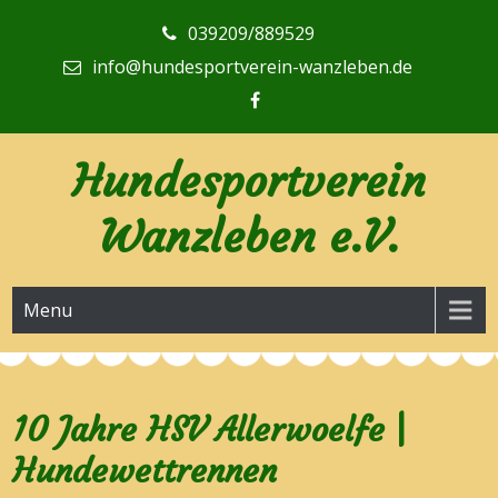
Skip
039209/889529
to
content
info@hundesportverein-wanzleben.de
Hundesportverein
Wanzleben e.V.
Menu
10 Jahre HSV Allerwoelfe |
Hundewettrennen