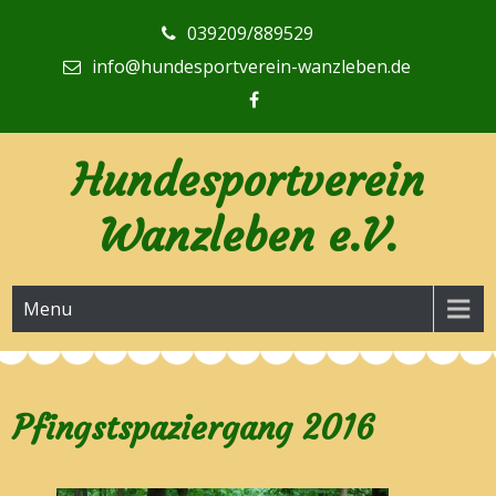
Skip
039209/889529
to
content
info@hundesportverein-wanzleben.de
Hundesportverein
Wanzleben e.V.
Menu
Pfingstspaziergang 2016